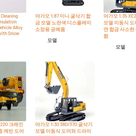
 Cleaning
야가오 1:87 미니 굴삭기 합
야가오 1:35 XE
imulation
금 모델 노란색 디스플레이
모델 이동식 도
hicle Alloy
소장용 공예품
연 합금 사소한
with Snow
함
모델
모델
A220 크레인
야가오 1:30 380/370 굴삭기
중 캐빈 도어
모델 이동식 도어와 드라이