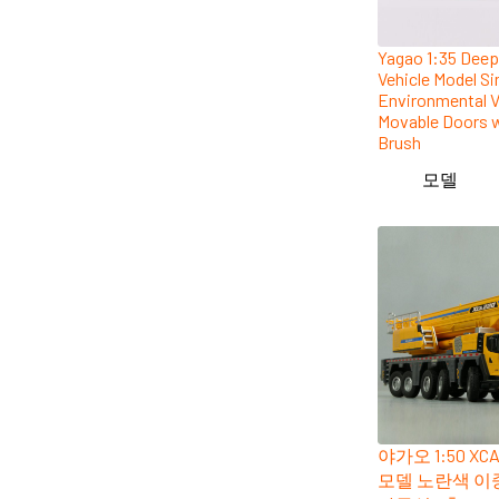
Yagao 1:35 Deep
Vehicle Model S
Environmental Ve
Movable Doors 
Brush
모델
야가오 1:50 XC
모델 노란색 이