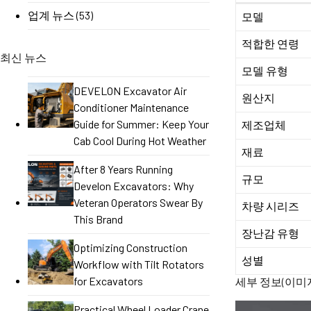
업계 뉴스
(53)
모델
적합한 연령
최신 뉴스
모델 유형
DEVELON Excavator Air
원산지
Conditioner Maintenance
Guide for Summer: Keep Your
제조업체
Cab Cool During Hot Weather
재료
After 8 Years Running
규모
Develon Excavators: Why
Veteran Operators Swear By
차량 시리즈
This Brand
장난감 유형
Optimizing Construction
성별
Workflow with Tilt Rotators
for Excavators
세부 정보(이미지
Practical Wheel Loader Crane