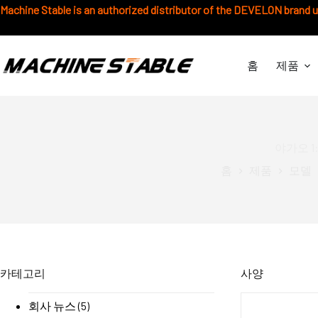
본
Machine Stable is an authorized distributor of the DEVELON brand 
문
으
로
홈
제품
건
너
뛰
기
야가오 1
홈
제품
모델
카테고리
사양
회사 뉴스
(5)