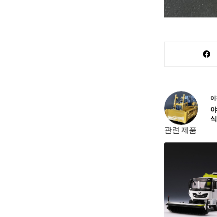
이
야
식
관련 제품