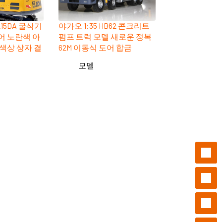
215DA 굴삭기
야가오 1:35 HB62 콘크리트
어 노란색 아
펌프 트럭 모델 새로운 정복
 색상 상자 결
62M 이동식 도어 합금
모델