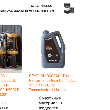
СЛЕД.
PRODUCT
ическое масло DEVELON/DOOSAN
ON High-
DEVELON DOOSAN High-
 4L 18L 20L
Performance Gear Oil | 4L 18L
00211-
20L Heavy Duty
0211/500211-
Transmission Lubricant
0221
Смазочные
ные
материалы и
лы и
жидкости