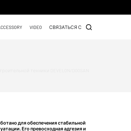
СВЯЗАТЬСЯ С
ACCESSORY
VIDEO
строительной техники DEVELON/DOOSAN
аботано для обеспечения стабильной
уатации. Его превосходная адгезия и