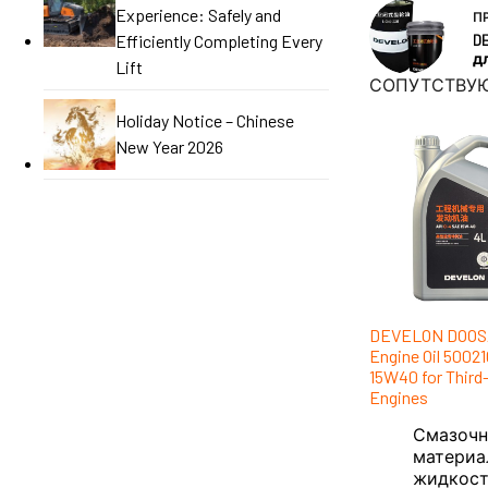
Experience: Safely and
П
Efficiently Completing Every
D
д
Lift
СОПУТСТВУ
Holiday Notice – Chinese
New Year 2026
DEVELON DOOS
Engine Oil 5002
15W40 for Third
Engines
Смазоч
материа
жидкос