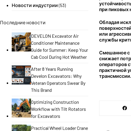
устойчивость
Новости индустрии
(53)
при пиковых 
Обладая искл
Последние новости
поверхностей
или агрессив
DEVELON Excavator Air
службы крит
Conditioner Maintenance
Guide for Summer: Keep Your
Смешанное с 
Cab Cool During Hot Weather
снижает потр
операторов с
After 8 Years Running
практичной у
Develon Excavators: Why
трансмиссии
Veteran Operators Swear By
This Brand
Optimizing Construction
Workflow with Tilt Rotators
for Excavators
Practical Wheel Loader Crane