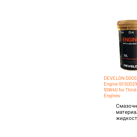
DEVELON DOOS
Engine Oil 5002
10W40 for Third
Engines
Смазоч
материа
жидкос