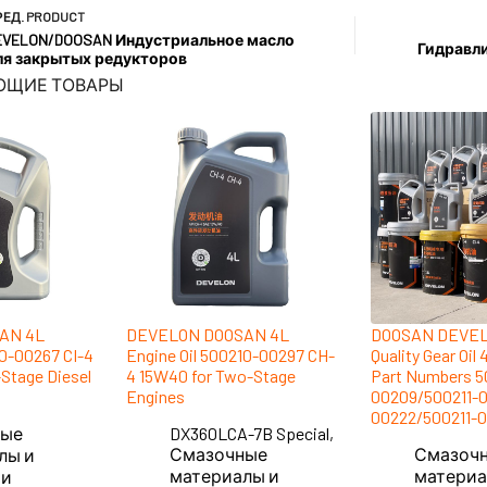
РЕД.
PRODUCT
EVELON/DOOSAN Индустриальное масло
Гидравл
ля закрытых редукторов
ЮЩИЕ ТОВАРЫ
AN 4L
DEVELON DOOSAN 4L
DOOSAN DEVEL
10-00267 CI-4
Engine Oil 500210-00297 CH-
Quality Gear Oil
-Stage Diesel
4 15W40 for Two-Stage
Part Numbers 5
Engines
00209/500211-0
00222/500211-0
ные
DX360LCA-7B Special
,
Смазочные
Смазоч
лы и
материалы и
материа
ти