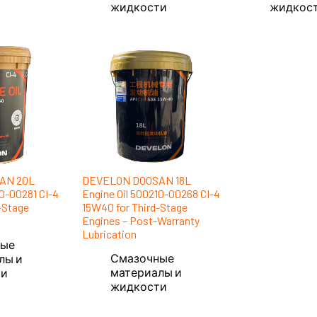
жидкости
жидкос
AN 20L
DEVELON DOOSAN 18L
10-00281 CI-4
Engine Oil 500210-00268 CI-4
-Stage
15W40 for Third-Stage
Engines – Post-Warranty
Lubrication
ные
Смазочные
лы и
материалы и
ти
жидкости