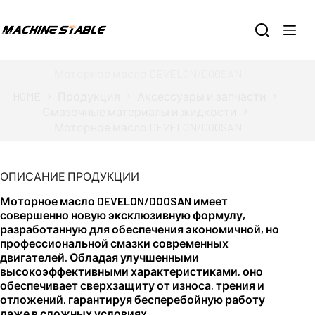
Перейти
к
сути
Моторное масло DEVELON/DOOSAN
Продукция
Аксессуары и запчасти
HOME
Смазочные материалы и жидкости
Моторное масло DEVELON/DOOSAN
ОПИСАНИЕ ПРОДУКЦИИ
Моторное масло DEVELON/DOOSAN имеет
совершенно новую эксклюзивную формулу,
разработанную для обеспечения экономичной, но
профессиональной смазки современных
двигателей. Обладая улучшенными
высокоэффективными характеристиками, оно
обеспечивает сверхзащиту от износа, трения и
отложений, гарантируя бесперебойную работу
даже в сложных условиях.