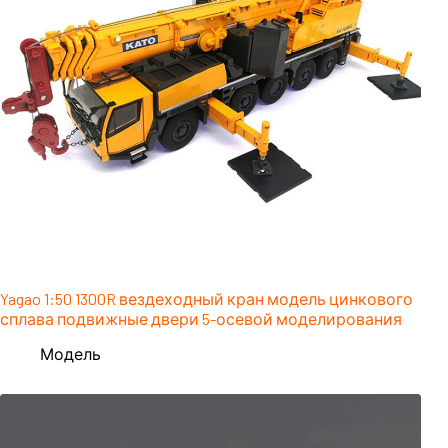
Yagao 1:50 1300R вездеходный кран модель цинкового
сплава подвижные двери 5-осевой моделирования
Модель