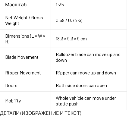
Масштаб
1:35
Net Weight / Gross
0.59 / 0.73 kg
Weight
Dimensions (L × W ×
18.3 × 9.3 × 9 cm
H)
Bulldozer blade can move up and
Blade Movement
down
Ripper Movement
Ripper can move up and down
Doors
Both side doors can open
Whole vehicle can move under
Mobility
static push
ДЕТАЛИ (ИЗОБРАЖЕНИЕ И ТЕКСТ)